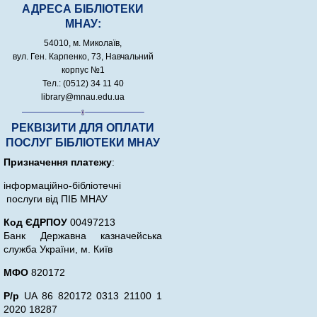
АДРЕСА БІБЛІОТЕКИ
МНАУ:
54010, м. Миколаїв,
вул. Ген. Карпенко, 73, Навчальний
корпус №1
Тел.: (0512) 34 11 40
library@mnau.edu.ua
РЕКВІЗИТИ ДЛЯ ОПЛАТИ
ПОСЛУГ БІБЛІОТЕКИ МНАУ
Призначення платежу
:
інформаційно-бібліотечні
послуги від ПІБ МНАУ
Код ЄДРПОУ
00497213
Банк Державна казначейська
служба України, м. Київ
МФО
820172
Р/р
UA 86 820172 0313 21100 1
2020 18287