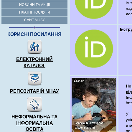
іме
НОВИНИ ТА АКЦІЇ
над
ПЛАТНІ ПОСЛУГИ
дос
САЙТ МНАУ
Інстр
КОРИСНІ ПОСИЛАННЯ
ЕЛЕКТРОННИЙ
КАТАЛОГ
Но
РЕПОЗИТАРІЙ МНАУ
пі
Ін
htt
У 
НЕФОРМАЛЬНА ТА
ун
ІНФОРМАЛЬНА
вч
ОСВІТА
прі