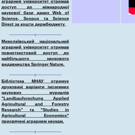
аграрний університет отримав
доступ до міжнародної
наукової бази даних Web of
Science, Scopus та Science
Direct за кошти держбюджету
.
Миколаївський національний
аграрний університет отримав
повнотекстовий доступ до
найбільшого наукового
видавництва Springer Nature.
Бібліотека МНАУ отримує
друковані варіанти іноземних
наукових журналів
"Landbauforschung Applied
Agricultural and Forestry
Research" та "Studies in
Agricultural Economics"
присвячені аграрним наукам.