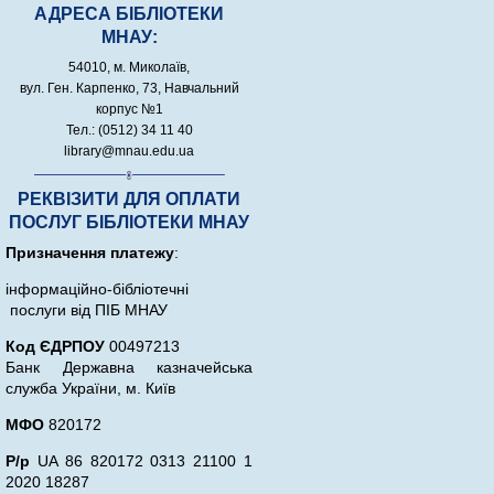
АДРЕСА БІБЛІОТЕКИ
МНАУ:
54010, м. Миколаїв,
вул. Ген. Карпенко, 73, Навчальний
корпус №1
Тел.: (0512) 34 11 40
library@mnau.edu.ua
РЕКВІЗИТИ ДЛЯ ОПЛАТИ
ПОСЛУГ БІБЛІОТЕКИ МНАУ
Призначення платежу
:
інформаційно-бібліотечні
послуги від ПІБ МНАУ
Код ЄДРПОУ
00497213
Банк Державна казначейська
служба України, м. Київ
МФО
820172
Р/р
UA 86 820172 0313 21100 1
2020 18287