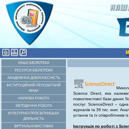
НАША БІБЛІОТЕКА
РЕСУРСИ БІБЛІОТЕКИ
АКАДЕМІЧНА ДОБРОЧЕСНІСТЬ
ІНСТИТУЦІЙНИЙ РЕПОЗИТАРІЙ
Микола
МНАУ
Science Direct, яка належи
НАУКОВА РОБОТА
повнотекстової бази даних Sc
послуг. ScienceDirect – одн
МЕТОДИЧНА РОБОТА
журналів та 39 тис. книг. Ан
КУЛЬТУРНО-ПРОСВІТНИЦЬКА
установ та їх співробітників із
ДІЯЛЬНІСТЬ
Інструкція по роботі з Scie
ВІРТУАЛЬНІ ВИСТАВКИ