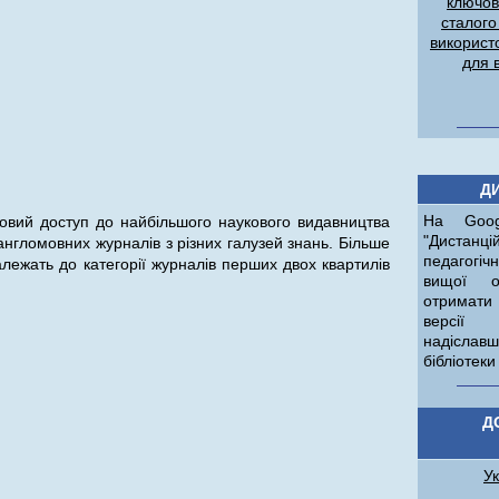
ключов
сталого
використ
для 
Д
На Goog
овий доступ до найбільшого наукового видавництва
"Дистан
 англомовних журналів з різних галузей знань. Більше
педагогі
алежать до категорії журналів перших двох квартилів
вищої о
отримати
версії 
надіславш
бібліотек
Д
У