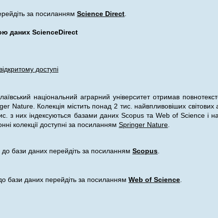
ерейдіть за посиланням
Science Direct
.
ою даних ScienceDirect
відкритому доступі
лаївський національний аграрний університет отримав повнотекст
nger Nature. Колекція містить понад 2 тис. найвпливовіших світових
тис. з них індексуються базами даних Scopus та Web of Science і н
онні колекції доступні за посиланням
Springer Nature
.
 до бази даних перейдіть за посиланням
Scopus
.
до бази даних перейдіть за посиланням
Web of Science
.