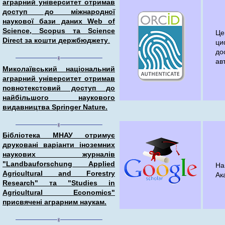
аграрний університет отримав
доступ до міжнародної
наукової бази даних Web of
Science, Scopus та Science
Це
Direct за кошти держбюджету
.
ци
до
ав
Миколаївський національний
аграрний університет отримав
повнотекстовий доступ до
найбільшого наукового
видавництва Springer Nature.
Бібліотека МНАУ отримує
друковані варіанти іноземних
наукових журналів
"Landbauforschung Applied
На
Agricultural and Forestry
Ак
Research" та "Studies in
Agricultural Economics"
присвячені аграрним наукам.