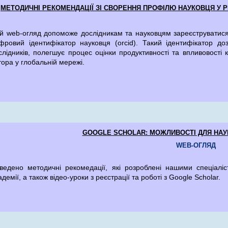
МЕТОДИЧНІ РЕКОМЕНДАЦІЇ ЗІ СВОРЕННЯ ПРОФІЛЮ НАУКОВЦЯ У Р
й web-огляд допоможе дослідникам та науковцям зареєструватися у
фровий ідентифікатор науковця (orcid). Такий ідентифікатор до
слідників, полегшує процес оцінки продуктивності та впливовості 
тора у глобальній мережі.
GOOGLE SCHOLAR: МОЖЛИВОСТІ ДЛЯ НАУК
WEB-ОГЛЯД
ведено методичні рекомедації, які розроблені нашими спеціалі
адемії, а також відео-уроки з реєстрації та роботі з Google Scholar.