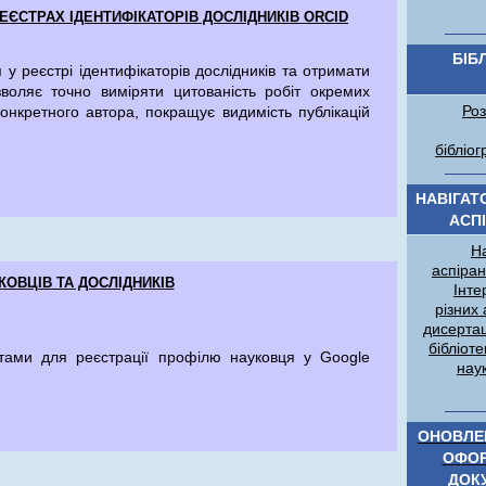
ЕЄСТРАХ ІДЕНТИФІКАТОРІВ ДОСЛІДНИКІВ ORCID
БІБ
 реєстрі ідентифікаторів дослідників та отримати
зволяє точно виміряти цитованість робіт окремих
Роз
конкретного автора, покращує видимість публікацій
бібліог
НАВІГАТ
АСПІ
Н
аспіран
ОВЦІВ ТА ДОСЛІДНИКІВ
Інте
різних 
дисертац
бібліот
стами для реєстрації профілю науковця у Google
нау
ОНОВЛЕ
ОФОР
ДОК