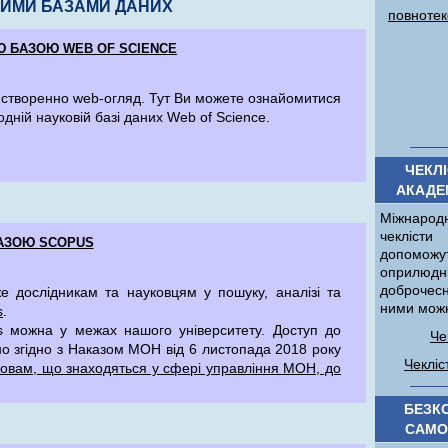
НИМИ БАЗАМИ ДАНИХ
повнотек
Ю БАЗОЮ WEB OF SCIENCE
створенно web-огляд. Тут Ви можете ознайомитися
дній науковій базі даних Web of Science.
ЧЕКЛ
АКАДЕ
Міжнародн
чекліст
АЗОЮ SCOPUS
допоможу
оприлюд
доброчес
 дослідникам та науковцям у пошуку, аналізі та
ними можн
s
.
s можна у межах нашого університету. Доступ до
Че
о згідно з Наказом МОН від 6 листопада 2018 року
Чекліс
новам, що знаходяться у сфері управління МОН, до
БЕЗК
САМО