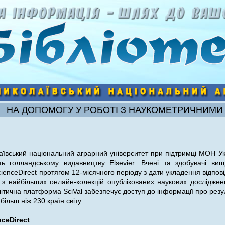
НА ДОПОМОГУ У РОБОТІ З НАУКОМЕТРИЧНИМИ
ївський національний аграрний університет при підтримці МОН Ук
ть голландському видавництву Elsevier. Вчені та здобувачі ви
ienceDirect протягом 12-місячного періоду з дати укладення відпов
а з найбільших онлайн-колекцій опублікованих наукових досліджень
алітична платформа SciVal забезпечує доступ до інформації про рез
 більш ніж 230 країн світу.
nceDirect