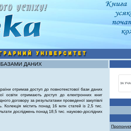
 БАЗАМИ ДАНИХ
раїни отримав доступ до повнотекстової бази даних
щої освіти отримають доступ до електронних книг
ідного договору за результатами проведеної закупівлі
. Колекція містить понад 16 млн статей із 2,5 тис.
ультати досліджень понад 18,5 тис. науково-дослідних
Пропонуєм