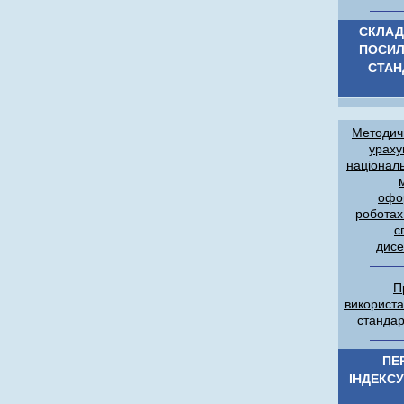
СКЛАД
ПОСИЛ
СТАН
Методичн
ураху
націонал
офо
роботах
с
дисе
П
використ
стандар
ПЕ
ІНДЕКС