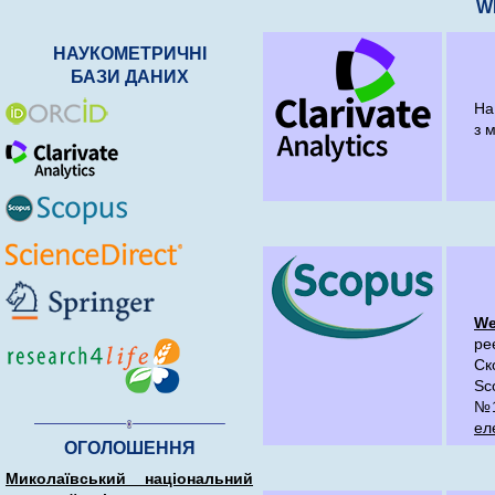
W
НАУКОМЕТРИЧНІ
БАЗИ ДАНИХ
На
з 
We
ре
Ск
Sc
№
ел
ОГОЛОШЕННЯ
Миколаївський національний