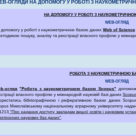
EB-ОГЛЯДИ НА ДОПОМОГУ У РОБОТІ З НАУКОМЕТРИЧ
НА ДОПОМОГУ У РОБОТІ З НАУКОМЕТРИЧНО
WEB-ОГЛЯД
 допомогу у роботі з наукометричною базою даних
Web of Science
методикою пошуку, аналізу та реєстрації власного профілю у міжнаро
РОБОТА З НАУКОМЕТРИЧНОЮ Б
WEB-ОГЛЯД
b-огляд
"Робота з наукометричною базою Scopus"
допоможе
єстрації власного профілю у міжнародній науковій базі даних
Scopu
ористатись бібліографічною і реферативною базою даних Scopu
opus Миколаївському національному аграрному університету надан
1213
"Про надання доступу закладам вищої освіти і науковим уста
ектронних наукових баз даних"
.